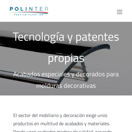
Skip
to
content
Tecnología y patentes
propias
Acabados especiales y decorados para
molduras decorativas
El sector del mobiliario y decoración exige unos
productos en multitud de acabados y materiales.
Desde unos acabados madera de calidad, pasando