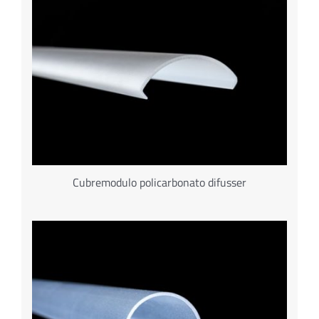
Cubremodulo policarbonato difusser