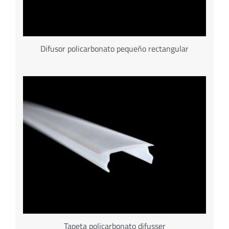
Difusor policarbonato pequeño rectangular
Tapeta policarbonato difusser