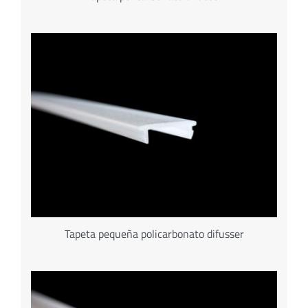
Tapeta pequeña policarbonato difusser