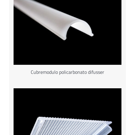
Cubremodulo policarbonato difusser