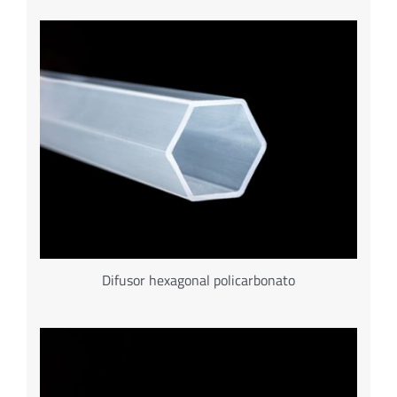
Difusor hexagonal policarbonato