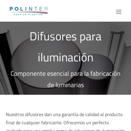
Skip
to
content
Difusores para
iluminación
Componente esencial para la fabricación
de luminarias
Nuestros difusores dan una garantía de calidad al producto
final de cualquier fabricante. Ofrecemos un perfecto
acabado para una amplia gama de soluciones de iluminación