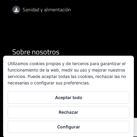
Sanidad y alimentación
Sobre nosotros
Utilizamos cookies propias y de terceros para garantizar el
Condiciones de uso
funcionamiento de la web, medir su uso y mejorar nuestros
servicios. Puede aceptar todas las cookies, rechazar las no
necesarias o configurar sus preferencias.
Política de privacidad
Política de calidad
Aceptar todo
Certificado ISO 9001:2015
Rechazar
Configurar