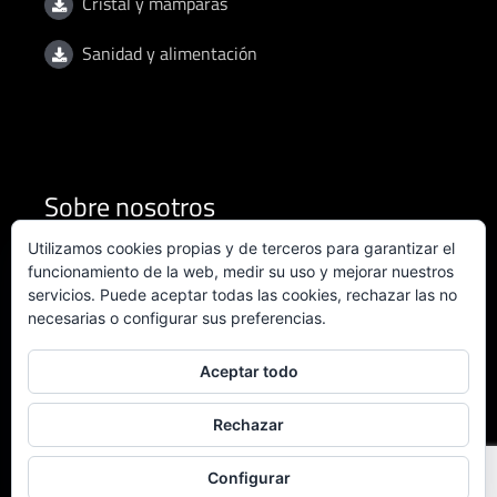
Cristal y mamparas
Sanidad y alimentación
Sobre nosotros
Utilizamos cookies propias y de terceros para garantizar el
Condiciones de uso
funcionamiento de la web, medir su uso y mejorar nuestros
servicios. Puede aceptar todas las cookies, rechazar las no
necesarias o configurar sus preferencias.
Política de privacidad
Política de calidad
Aceptar todo
Certificado ISO 9001:2015
Rechazar
Configurar