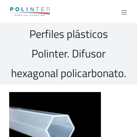
Skip
to
content
Perfiles plásticos
Polinter. Difusor
hexagonal policarbonato.