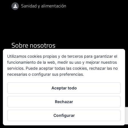
Sanidad y alimentación
Sobre nosotros
Utilizamos cookies propias y de terceros para garantizar el
Condiciones de uso
funcionamiento de la web, medir su uso y mejorar nuestros
servicios. Puede aceptar todas las cookies, rechazar las no
necesarias o configurar sus preferencias.
Política de privacidad
Política de calidad
Aceptar todo
Certificado ISO 9001:2015
Rechazar
Configurar