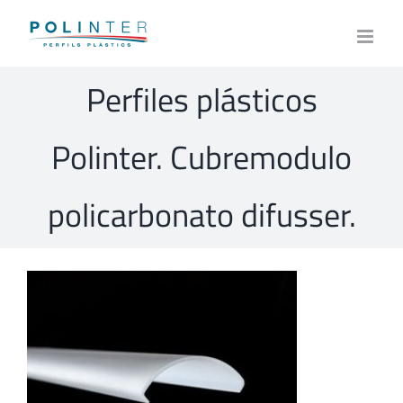
Skip
to
content
Perfiles plásticos
Polinter. Cubremodulo
policarbonato difusser.