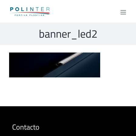
Skip
to
content
banner_led2
Contacto