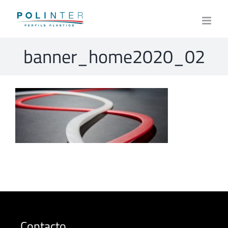
Skip
to
content
banner_home2020_02
Contacto