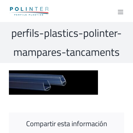
Skip
to
content
perfils-plastics-polinter-
mampares-tancaments
Compartir esta información