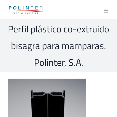
Skip
to
content
Perfil plástico co-extruido
bisagra para mamparas.
Polinter, S.A.