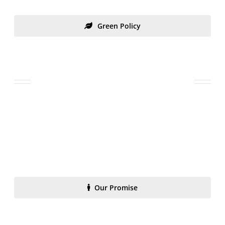
Green Policy
Customer Responsibility
Lorem ipsum dolor sit amet, consectetur adipiscing elit.
Aenean egestas mauris eget urna vehicula finibus. Cras
bibendum nisi at eros efficitur consequat. Nullam
vestibulum vulputate velit ac condimentum. Morbi et
sem hendrerit erat tincidunt mollis quis et lorem.
Our Promise