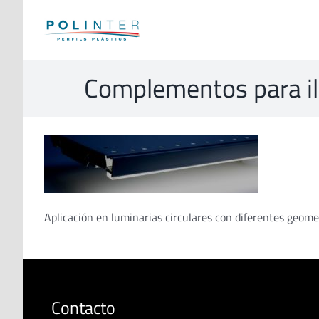
Skip
to
content
Complementos para ilum
Aplicación en luminarias circulares con diferentes geomet
Contacto