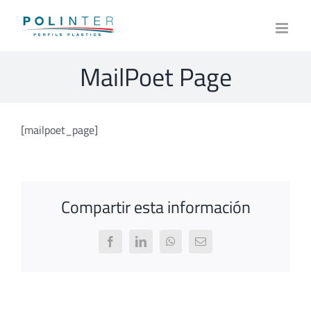
Skip
to
content
MailPoet Page
[mailpoet_page]
Compartir esta información
Facebook
LinkedIn
WhatsApp
Email