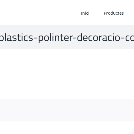
Inici
Productes
-plastics-polinter-decoracio-c