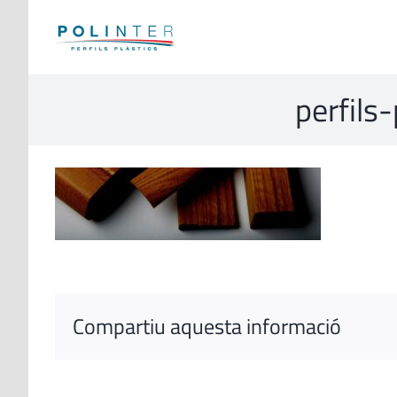
Skip
to
content
perfils
Compartiu aquesta informació