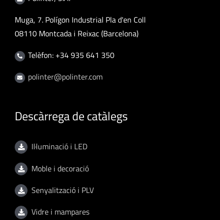
Muga, 7. Polígon Industrial Pla d'en Coll
08110 Montcada i Reixac (Barcelona)
Telèfon: +34 935 641 350
polinter@polinter.com
Descàrrega de catàlegs
Il·luminació i LED
Moble i decoració
Senyalització i PLV
Vidre i mampares