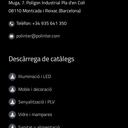
Muga, 7. Polígon Industrial Pla d'en Coll
08110 Montcada i Reixac (Barcelona)
Telèfon: +34 935 641 350
polinter@polinter.com
Descàrrega de catàlegs
Il·luminació i LED
Moble i decoració
Senyalització i PLV
Vidre i mampares
Sanitat y alimentació