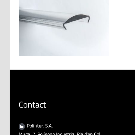
Contact
Polinter, S.A.
Muga, 7. Polígono Industrial Pla d'en Coll