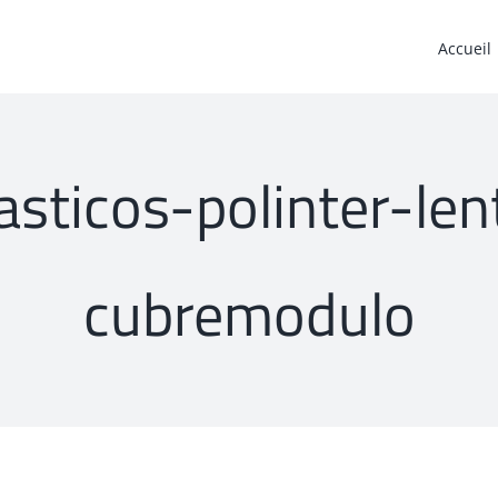
Accueil
lasticos-polinter-
cubremodulo