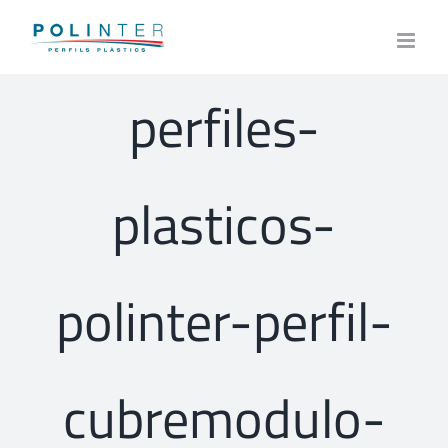
Skip
to
content
perfiles-
plasticos-
polinter-perfil-
cubremodulo-