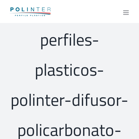
Skip
to
content
perfiles-
plasticos-
polinter-difusor-
policarbonato-