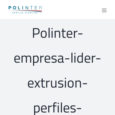
Skip
to
content
Polinter-
empresa-lider-
extrusion-
perfiles-