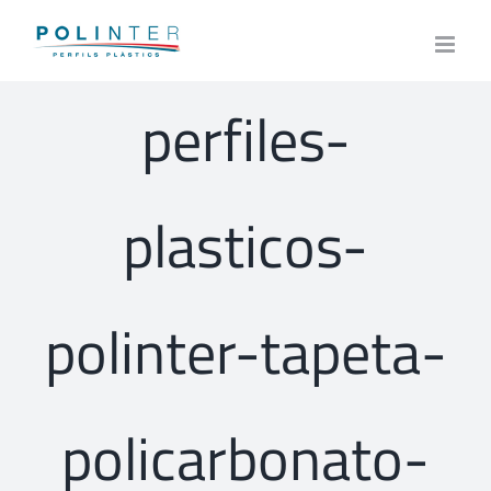
Skip
to
content
perfiles-
plasticos-
polinter-tapeta-
policarbonato-