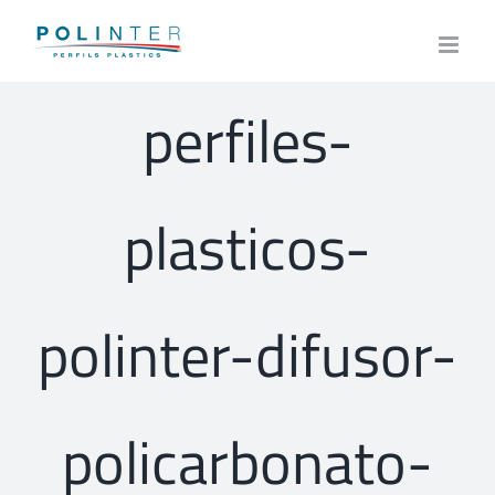
Skip
to
content
perfiles-
plasticos-
polinter-difusor-
policarbonato-