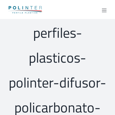
Skip
to
content
perfiles-
plasticos-
polinter-difusor-
policarbonato-