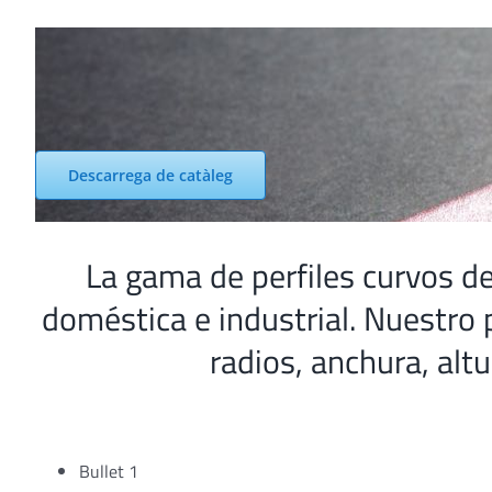
Skip
to
content
Descarrega de catàleg
La gama de perfiles curvos d
doméstica e industrial. Nuestro 
radios, anchura, alt
Bullet 1